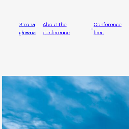
Przejdź
do
treści
Strona
About the
Conference
główna
conference
fees