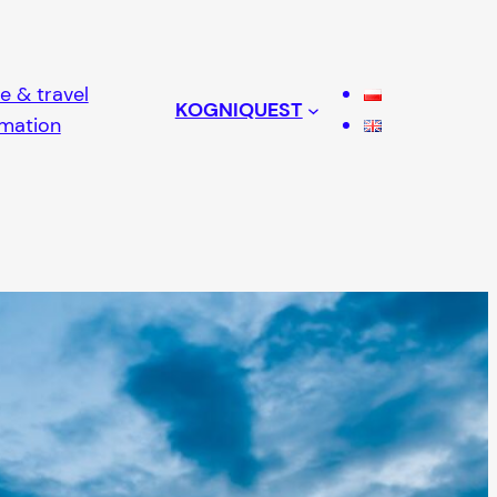
e & travel
KOGNIQUEST
rmation