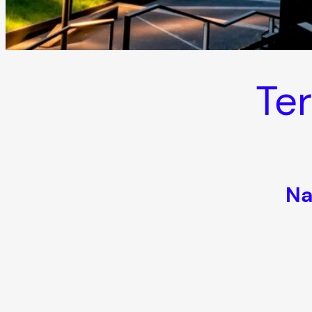
Ter
Na
Uczestnictwo z referatem: