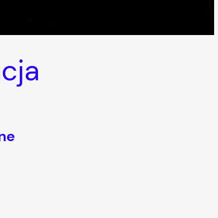
acja
ne