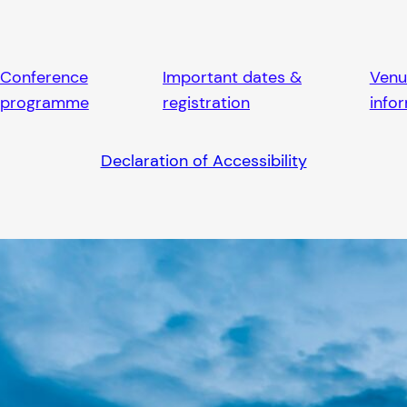
Conference
Important dates &
Venu
programme
registration
info
Declaration of Accessibility